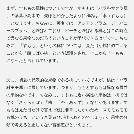
まず、すももの属性についてですが、すももは「バラ科サクラ属
」の落葉小高木で、先ほど紹介したように和名は「李（すもも）
」となります。ちなみに、英名では「アジアンプラム・ジャパニ
ーズプラム」と呼ばれており、ピーチと呼ばれる桃とはこの時点
で異なる果物なのだろうということが予想できるはずです。ちな
みに、「すもも」という名称については、見た目が桃に似ている
ことから「酸っぱい桃」という認識をされ、そこから「すもも」
になったと言われています。
次に、初夏の代表的な果物である桃についてですが、桃は「バラ
科モモ属」に属しています。つまり、ももとすももは異なる属性
の果物なのです。ちなみに、すももに近い属性の果物は、桃では
なく「さくらんぼ」「梅」「杏（あんず）」などがあります。す
ももは見た目だけで言えば桃に非常にちかいため「スモモもモモ
も桃のうち」という言葉遊びが作られたのでしょうが、果物の分
類で考えると正しくない言葉遊びといえます。