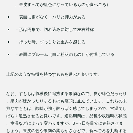
、果皮すべてが紅色になっているものが食べごろ）
・表面に傷がなく、ハリと弾力がある
・形は円形で、切れ込みに対して左右対称
・持った時、ずっしりと重みを感じる
・表面にブルーム（白い粉状のもの）が付着している
上記のような特徴を持つすももを選ぶと良いです。
なお、すももは収穫後に追熟する果物なので、皮が緑色だったり
、果肉が硬かったりするものも店頭に並んでいます。これらの未
熟なすももは、酸味が強く酸っぱく感じてしまうので、常温でし
ばらく追熟させると良いです。追熟期間は、品種や収穫時の状態
、室温などによって変わりますが、3～7日を目安に追熟させま
しょう。果皮の色や果肉の柔らかさなどで、食べごろを判断する